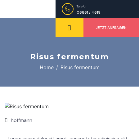
Telefon
06861 / 4619
JETZT ANFRAGEN
Risus fermentum
Home
Risus fermentum
Nov.,
22
hoffmann
Lorem ipsum dolor sit amet, consectetur adipiscing elit,