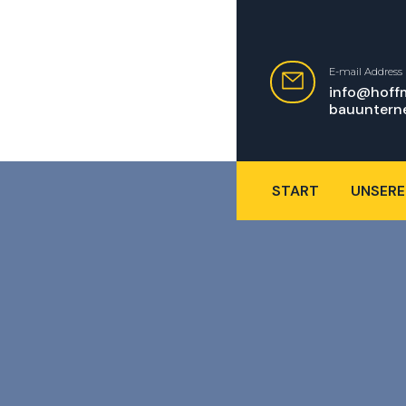
E-mail Address
info@hoff
bauuntern
START
UNSERE